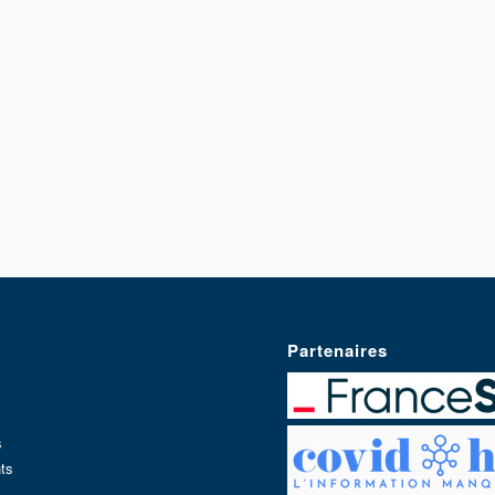
Partenaires
s
ts