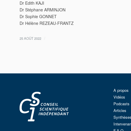
Dr Edith KAJI
Dr Stéphane ARMINJON
Dr Sophie GONNET
Dr Hélène REZEAU-FRANTZ
/
25 AOÛT 2022
A propos
Vidéos
Podcasts
Articles
Synthèse
Intervenan
F.A.Q