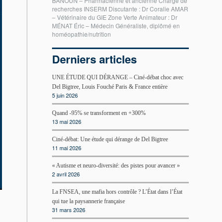
BANOUN – Pharmacienne et ancienne Chargé de
recherches INSERM Discutante : Dr Coralie AMAR
– Vétérinaire du GIE Zone Verte Animateur : Dr
MÉNAT Éric – Médecin Généraliste, diplômé en
homéopathie/nutrition
Derniers articles
UNE ÉTUDE QUI DÉRANGE – Ciné-débat choc avec
Del Bigtree, Louis Fouché Paris & France entière
5 juin 2026
Quand -95% se transforment en +300%
13 mai 2026
Ciné-débat: Une étude qui dérange de Del Bigtree
11 mai 2026
« Autisme et neuro-diversité: des pistes pour avancer »
2 avril 2026
La FNSEA, une mafia hors contrôle ? L’État dans l’État
qui tue la paysannerie française
31 mars 2026