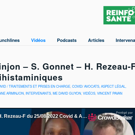
unchlines
Vidéos
Podcasts
Articles
Interven
minjon – S. Gonnet – H. Rezeau-
ihistaminiques
VID / TRAITEMENTS ET PRISES EN CHARGE
,
COVID/ AVOCATS, ASPECT LÉGAL,
ANE ARMINJON
,
INTERVENANTS
,
ME DAVID GUYON
,
VIDÉOS
,
VINCENT PAVAN