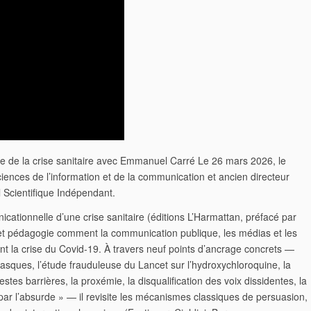
lle de la crise sanitaire avec Emmanuel Carré Le 26 mars 2026, le
ences de l’information et de la communication et ancien directeur
 Scientifique Indépendant.
cationnelle d’une crise sanitaire (éditions L’Harmattan, préfacé par
et pédagogie comment la communication publique, les médias et les
t la crise du Covid-19. À travers neuf points d’ancrage concrets —
masques, l’étude frauduleuse du Lancet sur l’hydroxychloroquine, la
tes barrières, la proxémie, la disqualification des voix dissidentes, la
ar l’absurde » — il revisite les mécanismes classiques de persuasion,