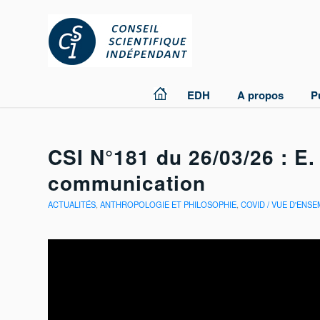
EDH
A propos
P
CSI N°181 du 26/03/26 : E.
communication
ACTUALITÉS
,
ANTHROPOLOGIE ET PHILOSOPHIE
,
COVID / VUE D'ENS