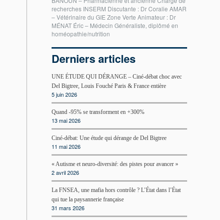
BANOUN – Pharmacienne et ancienne Chargé de
recherches INSERM Discutante : Dr Coralie AMAR
– Vétérinaire du GIE Zone Verte Animateur : Dr
MÉNAT Éric – Médecin Généraliste, diplômé en
homéopathie/nutrition
Derniers articles
UNE ÉTUDE QUI DÉRANGE – Ciné-débat choc avec
Del Bigtree, Louis Fouché Paris & France entière
5 juin 2026
Quand -95% se transforment en +300%
13 mai 2026
Ciné-débat: Une étude qui dérange de Del Bigtree
11 mai 2026
« Autisme et neuro-diversité: des pistes pour avancer »
2 avril 2026
La FNSEA, une mafia hors contrôle ? L’État dans l’État
qui tue la paysannerie française
31 mars 2026