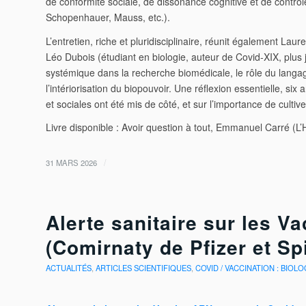
de conformité sociale, de dissonance cognitive et de contrôl
Schopenhauer, Mauss, etc.).
L’entretien, riche et pluridisciplinaire, réunit également Laur
Léo Dubois (étudiant en biologie, auteur de Covid-XIX, plus 
systémique dans la recherche biomédicale, le rôle du langage
l’intériorisation du biopouvoir. Une réflexion essentielle, si
et sociales ont été mis de côté, et sur l’importance de cultiver
Livre disponible : Avoir question à tout, Emmanuel Carré (L
/
31 MARS 2026
Alerte sanitaire sur les 
(Comirnaty de Pfizer et S
ACTUALITÉS
,
ARTICLES SCIENTIFIQUES
,
COVID / VACCINATION : BIOLO