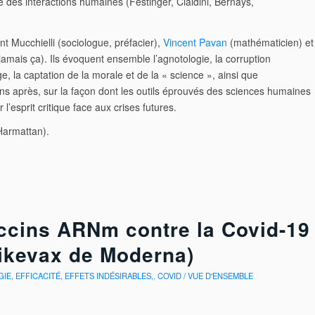
e des interactions humaines (Festinger, Cialdini, Bernays,
ent Mucchielli (sociologue, préfacier),
Vincent Pavan
(mathématicien) et
jamais ça). Ils évoquent ensemble l’agnotologie, la corruption
, la captation de la morale et de la « science », ainsi que
x ans après, sur la façon dont les outils éprouvés des sciences humaines
 l’esprit critique face aux crises futures.
’Harmattan).
Vaccins ARNm contre la Covid-19
pikevax de Moderna)
GIE, EFFICACITÉ, EFFETS INDÉSIRABLES,
,
COVID / VUE D'ENSEMBLE