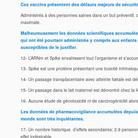
Ces vaccins présentent des défauts majeurs de sécurit
Administrés à des personnes saines dans un but préventif, 
maximale.
Malheureusement les données scientifiques accumulées
qui ont été pourtant administrés y compris aux enfants
susceptibles de le justifie
r.
12- L’ARNm et Spike envahissent tout l’organisme et s’accu
13- Spike est une protéine présentant une toxicité intrins
14- Un passage transplacentaire avec atteinte fœtale est dé
15- Un passage dans le lait maternel est démontré chez la 
16- Aucune étude de génotoxicité ni de carcinogénicité alor
Les données de pharmacovigilance accumulées depuis 
monde sont très inquiétantes.
17- Un nombre historique d’effets secondaires: 2.9 person
effet indésirable