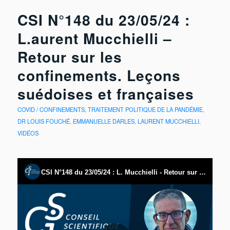
CSI N°148 du 23/05/24 :
L.aurent Mucchielli –
Retour sur les
confinements. Leçons
suédoises et françaises
COVID / CONFINEMENTS, TRAITEMENT POLITIQUE DE LA PANDÉMIE
,
DR LOUIS FOUCHÉ
,
EMMANUELLE DARLES
,
LAURENT MUCCHIELLI
,
VIDÉOS