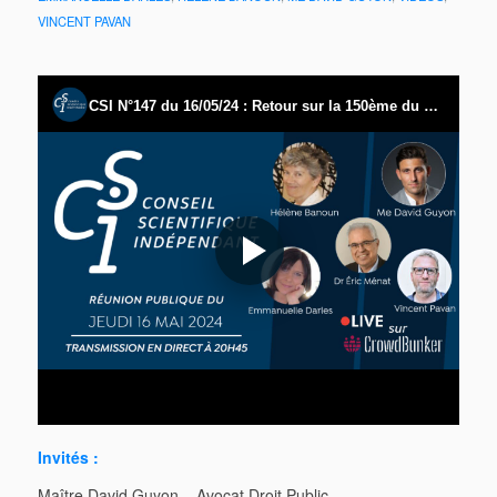
VINCENT PAVAN
Invités :
Maître David Guyon – Avocat Droit Public