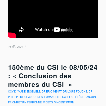
/
16 MAI 2024
150ème du CSI le 08/05/24
: « Conclusion des
membres du CSI »
COVID / VUE D'ENSEMBLE
,
DR ERIC MENAT
,
DR LOUIS FOUCHÉ
,
DR
PHILIPPE DE CHAZOURNES
,
EMMANUELLE DARLES
,
HÉLÈNE BANOUN
,
PR CHRISTIAN PERRONNE
,
VIDÉOS
,
VINCENT PAVAN