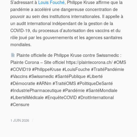
S’adressant à
Louis Fouché
, Philippe Kruse affirme que la
pandémie a accéléré une dangereuse concentration de
pouvoir au sein des institutions internationales. Il appelle à
un audit international indépendant de la gestion de la
COVID-19, du processus d’autorisation des vaccins et du
rôle joué par les gouvernements et les agences sanitaires
mondiales.
Plainte officielle de Philippe Kruse contre Swissmedic :
Plainte Corona – Site officiel https://plaintecorona.ch/ #OMS
#COVID19 #PhilippeKruse #LouisFouche #TraitéPandémie
#Vaccins #Swissmedic #SantéPublique #Liberté
#Démocratie #ARNm #TraitéOMS #PolitiqueDeSanté
#IndustriePharmaceutique #Pandémie #SantéMondiale
#LibertéMédicale #EnquêteCOVID #DroitInternational
#Censure
/
1 JUIN 2026