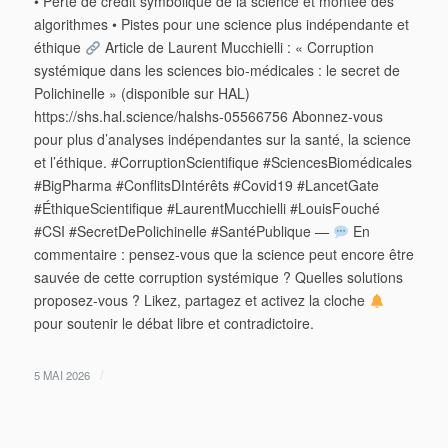
• Perte de crédit symbolique de la science et montée des
algorithmes • Pistes pour une science plus indépendante et
éthique
Article de Laurent Mucchielli : « Corruption
systémique dans les sciences bio-médicales : le secret de
Polichinelle » (disponible sur HAL)
https://shs.hal.science/halshs-05566756 Abonnez-vous
pour plus d’analyses indépendantes sur la santé, la science
et l’éthique. #CorruptionScientifique #SciencesBiomédicales
#BigPharma #ConflitsDIntérêts #Covid19 #LancetGate
#ÉthiqueScientifique #LaurentMucchielli #LouisFouché
#CSI #SecretDePolichinelle #SantéPublique —
En
commentaire : pensez-vous que la science peut encore être
sauvée de cette corruption systémique ? Quelles solutions
proposez-vous ? Likez, partagez et activez la cloche
pour soutenir le débat libre et contradictoire.
/
5 MAI 2026