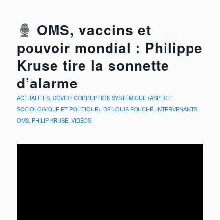
OMS, vaccins et
pouvoir mondial : Philippe
Kruse tire la sonnette
d’alarme
ACTUALITÉS
,
COVID / CORRUPTION SYSTÉMIQUE (ASPECT
SOCIOLOGIQUE ET POLITIQUE)
,
DR LOUIS FOUCHÉ
,
INTERVENANTS
,
OMS
,
PHILIP KRUSE
,
VIDÉOS