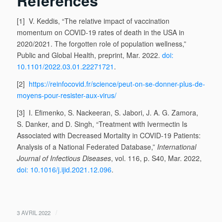
Références
[1] V. Keddis, “The relative impact of vaccination
momentum on COVID-19 rates of death in the USA in
2020/2021. The forgotten role of population wellness,”
Public and Global Health, preprint, Mar. 2022.
doi:
10.1101/2022.03.01.22271721
.
[2]
https://reinfocovid.fr/science/peut-on-se-donner-plus-de-
moyens-pour-resister-aux-virus/
[3] I. Efimenko, S. Nackeeran, S. Jabori, J. A. G. Zamora,
S. Danker, and D. Singh, “Treatment with Ivermectin Is
Associated with Decreased Mortality in COVID-19 Patients:
Analysis of a National Federated Database,”
International
Journal of Infectious Diseases
, vol. 116, p. S40, Mar. 2022,
doi: 10.1016/j.ijid.2021.12.096
.
/
3 AVRIL 2022