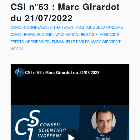
CSI n°63 : Marc Girardot
du 21/07/2022
COVID / CONFINEMENTS, TRAITEMENT POLITIQUE DE LA PANDÉMIE
,
COVID / ENFANCE
,
COVID / VACCINATION : BIOLOGIE, EFFICACITÉ,
EFFETS INDÉSIRABLES,
,
EMMANUELLE DARLES
,
MARC GIRARDOT
,
VIDÉOS