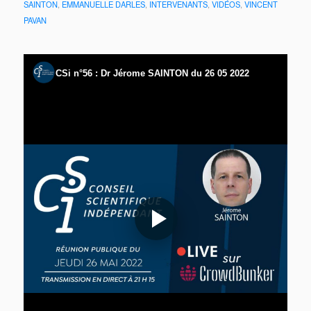
SAINTON
,
EMMANUELLE DARLES
,
INTERVENANTS
,
VIDÉOS
,
VINCENT
PAVAN