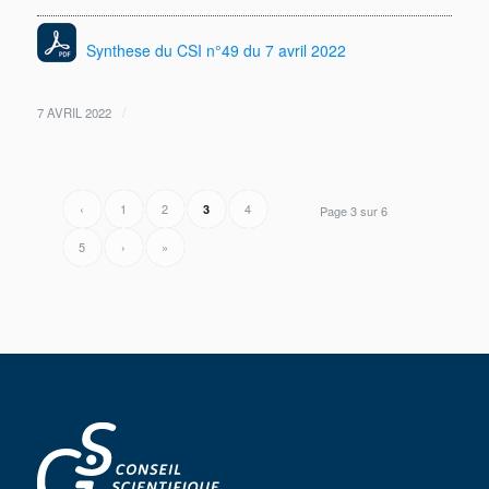
Synthese du CSI n°49 du 7 avril 2022
/
7 AVRIL 2022
‹
1
2
4
3
Page 3 sur 6
5
›
»