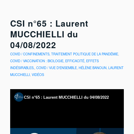
CSI n°65 : Laurent
MUCCHIELLI du
04/08/2022
COVID / CONFINEMENTS, TRAITEMENT POLITIQUE DE LA PANDÉMIE
,
COVID / VACCINATION : BIOLOGIE, EFFICACITÉ, EFFETS
INDÉSIRABLES,
,
COVID / VUE D'ENSEMBLE
,
HÉLÈNE BANOUN
,
LAURENT
MUCCHIELLI
,
VIDÉOS