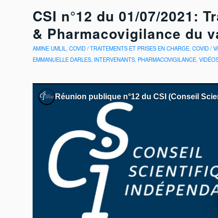
CSI n°12 du 01/07/2021: T
& Pharmacovigilance du va
AMINE UMLIL
,
COVID / TRAITEMENTS ET PRISES EN CHARGE
,
COVID / 
EMMANUELLE DARLES
,
INTERVENANTS
,
PHARMACOVIGILANCE
,
VIDÉO