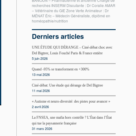
BANOUN – Pharmacienne et ancienne Chargé de
recherches INSERM Discutante : Dr Coralie AMAR
– Vétérinaire du GIE Zone Verte Animateur : Dr
MÉNAT Éric – Médecin Généraliste, diplômé en
homéopathie/nutrition
Derniers articles
UNE ÉTUDE QUI DÉRANGE – Ciné-débat choc avec
Del Bigtree, Louis Fouché Paris & France entière
5 juin 2026
Quand -95% se transforment en +300%
13 mai 2026
Ciné-débat: Une étude qui dérange de Del Bigtree
11 mai 2026
« Autisme et neuro-diversité: des pistes pour avancer »
2 avril 2026
La FNSEA, une mafia hors contrôle ? L’État dans l’État
qui tue la paysannerie française
31 mars 2026