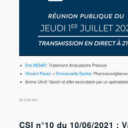
Eric MENAT
: Traitement Ambulatoire Précoce
Vincent Pavan
+
Emmanuelle Darles
: Pharmacovigilance 
Amine Ulmil: Vaccin et effet secondaire par un spécialis
/
29 JUIN 2021
CSI n°10 du 10/06/2021 : 