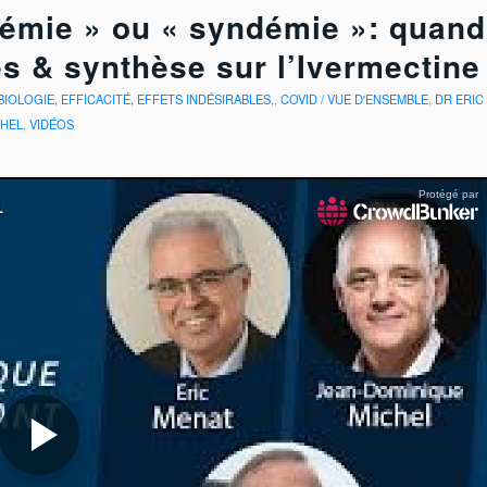
démie » ou « syndémie »: quand
es & synthèse sur l’Ivermectine
 BIOLOGIE, EFFICACITÉ, EFFETS INDÉSIRABLES,
,
COVID / VUE D'ENSEMBLE
,
DR ERIC
CHEL
,
VIDÉOS