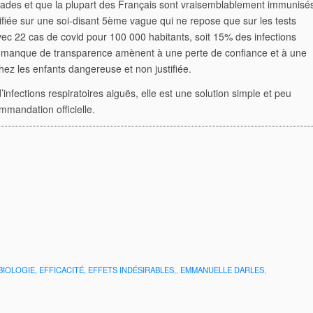
des et que la plupart des Français sont
vraisemblablement immunisé
ifiée sur une
soi-disant 5ème vague qui ne repose que sur les tests
ec 22 cas de covid pour 100 000 habitants, soit 15% des infections
le manque de transparence amènent à une perte de confiance et à une
hez les enfants dangereuse et non justifiée.
’infections respiratoires aiguës, elle est une
solution simple et peu
mmandation officielle.
 BIOLOGIE, EFFICACITÉ, EFFETS INDÉSIRABLES,
,
EMMANUELLE DARLES
,