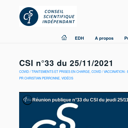
EDH
A propos
P
CSI n°33 du 25/11/2021
COVID / TRAITEMENTS ET PRISES EN CHARGE
,
COVID / VACCINATION :
PR CHRISTIAN PERRONNE
,
VIDÉOS