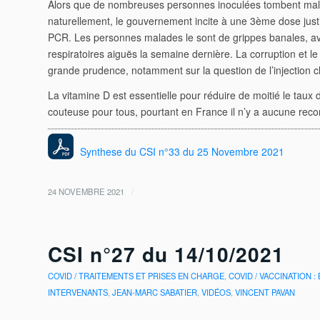
Alors que de nombreuses personnes inoculées tombent mala
naturellement, le gouvernement incite à une 3ème dose just
PCR. Les personnes malades le sont de grippes
banales, av
respiratoires aiguës la
semaine dernière. La corruption et 
grande prudence, notamment sur la question de l’injection c
La vitamine D est essentielle pour réduire de moitié le taux d
couteuse pour tous, pourtant en France il n’y a aucune reco
Synthese du CSI n°33 du 25 Novembre 2021
/
24 NOVEMBRE 2021
CSI n°27 du 14/10/2021
COVID / TRAITEMENTS ET PRISES EN CHARGE
,
COVID / VACCINATION :
INTERVENANTS
,
JEAN-MARC SABATIER
,
VIDÉOS
,
VINCENT PAVAN