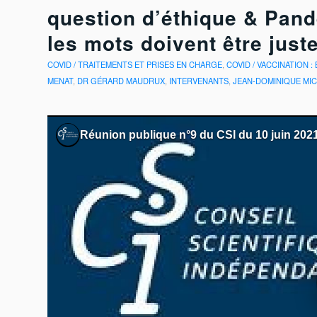
question d’éthique & Pan
les mots doivent être just
COVID / TRAITEMENTS ET PRISES EN CHARGE
,
COVID / VACCINATION :
MENAT
,
DR GÉRARD MAUDRUX
,
INTERVENANTS
,
JEAN-DOMINIQUE MI