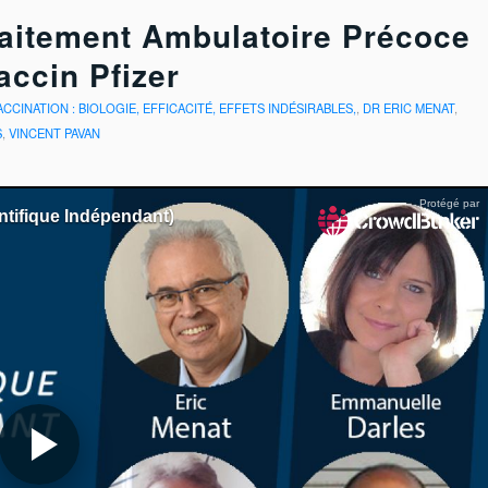
raitement Ambulatoire Précoce
ccin Pfizer
VACCINATION : BIOLOGIE, EFFICACITÉ, EFFETS INDÉSIRABLES,
,
DR ERIC MENAT
,
S
,
VINCENT PAVAN