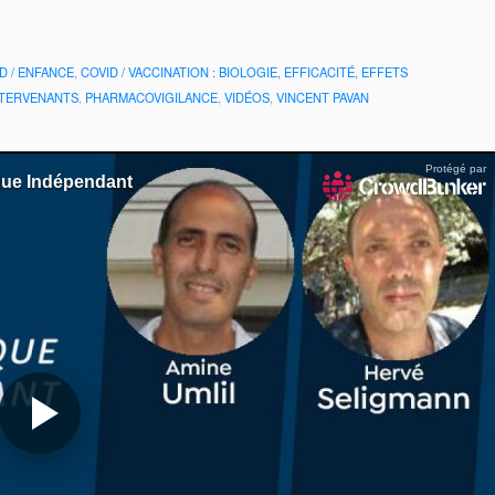
D / ENFANCE
,
COVID / VACCINATION : BIOLOGIE, EFFICACITÉ, EFFETS
NTERVENANTS
,
PHARMACOVIGILANCE
,
VIDÉOS
,
VINCENT PAVAN