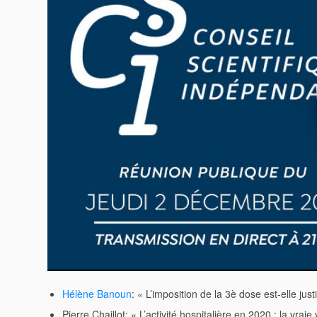
Hélène Banoun
: « L’imposition de la 3è dose est-elle jus
Pierre Chaillot: « L’activité hospitalière en 2020 : la vraie