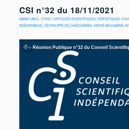
CSI n°32 du 18/11/2021
AMINE UMLIL
,
COVID / CRITIQUES SCIENTIFIQUES, STATISTIQUES
,
COVI
INDÉSIRABLES,
,
DR PHILIPPE DE CHAZOURNES
,
HERVÉ SELIGMANN
,
I