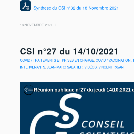
Synthese du CSI n°32 du 18 Novembre 2021
/
18 NOVEMBRE 2021
CSI n°27 du 14/10/2021
COVID / TRAITEMENTS ET PRISES EN CHARGE
,
COVID / VACCINATION :
INTERVENANTS
,
JEAN-MARC SABATIER
,
VIDÉOS
,
VINCENT PAVAN