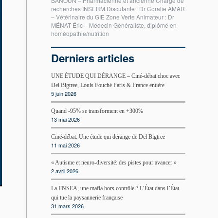
BANOUN – Pharmacienne et ancienne Chargé de
recherches INSERM Discutante : Dr Coralie AMAR
– Vétérinaire du GIE Zone Verte Animateur : Dr
MÉNAT Éric – Médecin Généraliste, diplômé en
homéopathie/nutrition
Derniers articles
UNE ÉTUDE QUI DÉRANGE – Ciné-débat choc avec
Del Bigtree, Louis Fouché Paris & France entière
5 juin 2026
Quand -95% se transforment en +300%
13 mai 2026
Ciné-débat: Une étude qui dérange de Del Bigtree
11 mai 2026
« Autisme et neuro-diversité: des pistes pour avancer »
2 avril 2026
La FNSEA, une mafia hors contrôle ? L’État dans l’État
qui tue la paysannerie française
31 mars 2026