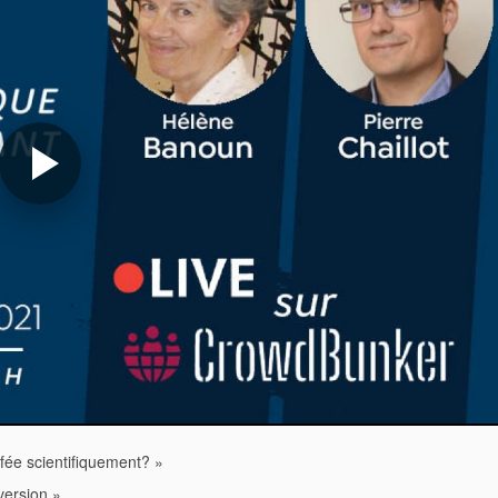
tifée scientifiquement? »
 version »