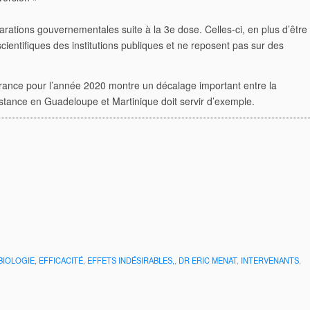
larations gouvernementales suite
à la 3
e
dose. Celles-ci, en plus d’être
scientifiques des institutions publiques et ne reposent pas sur des
n France pour l’année 2020 montre un
décalage important entre la
sistance en
Guadeloupe et Martinique doit servir d’exemple.
 BIOLOGIE, EFFICACITÉ, EFFETS INDÉSIRABLES,
,
DR ERIC MENAT
,
INTERVENANTS
,