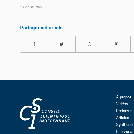
/
16 MARS 2022
Partager cet article
A propos
Vidéos
Podcasts
Articles
Synthèse
Intervenan