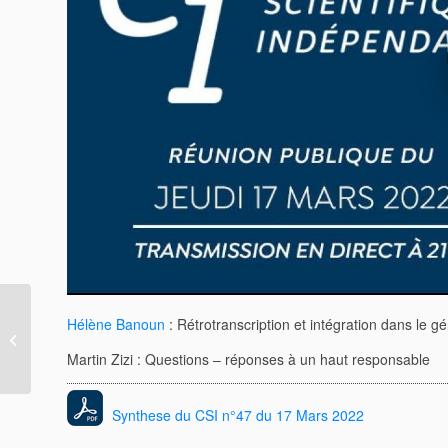
Hélène Banoun
: Rétrotranscription et intégration dans le g
Le quid du vaccin
Nuvaxovid de Novavax
Martin Zizi : Questions – réponses à un haut responsable
Synthese du CSI n°47 du 17 Mars 2022