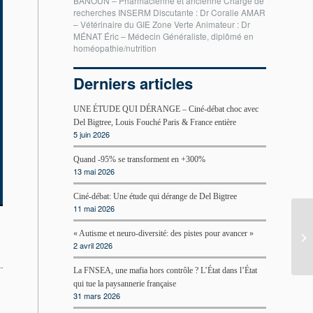
BANOUN – Pharmacienne et ancienne Chargé de
recherches INSERM Discutante : Dr Coralie AMAR
– Vétérinaire du GIE Zone Verte Animateur : Dr
MÉNAT Éric – Médecin Généraliste, diplômé en
homéopathie/nutrition
Derniers articles
UNE ÉTUDE QUI DÉRANGE – Ciné-débat choc avec
Del Bigtree, Louis Fouché Paris & France entière
5 juin 2026
Quand -95% se transforment en +300%
13 mai 2026
Ciné-débat: Une étude qui dérange de Del Bigtree
11 mai 2026
« Autisme et neuro-diversité: des pistes pour avancer »
2 avril 2026
La FNSEA, une mafia hors contrôle ? L’État dans l’État
qui tue la paysannerie française
31 mars 2026