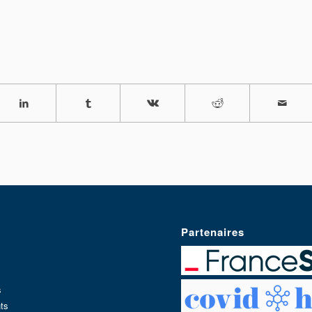
Partenaires
s
ts