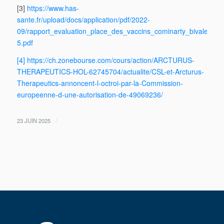
[3]
https://www.has-
sante.fr/upload/docs/application/pdf/2022-
09/rapport_evaluation_place_des_vaccins_cominarty_bivalents_o
5.pdf
[4] https://ch.zonebourse.com/cours/action/ARCTURUS-
THERAPEUTICS-HOL-62745704/actualite/CSL-et-Arcturus-
Therapeutics-annoncent-l-octroi-par-la-Commission-
europeenne-d-une-autorisation-de-49069236/
/
23 JUIN 2025