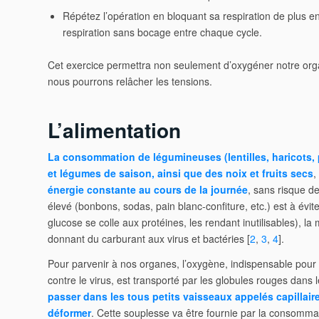
Répétez l’opération en bloquant sa respiration de plus en
respiration sans bocage entre chaque cycle.
Cet exercice permettra non seulement d’oxygéner notre org
nous pourrons relâcher les tensions.
L’alimentation
La consommation de légumineuses (lentilles, haricots, pois
et légumes de saison, ainsi que des noix et fruits secs
,
énergie constante au cours de la journée
, sans risque de
élevé (bonbons, sodas, pain blanc-confiture, etc.) est à évite
glucose se colle aux protéines, les rendant inutilisables), la 
donnant du carburant aux virus et bactéries [
2
,
3
,
4
].
Pour parvenir à nos organes, l’oxygène, indispensable pour
contre le virus, est transporté par les globules rouges dans
passer dans les tous petits vaisseaux appelés capillai
déformer
. Cette souplesse va être fournie par la consomm