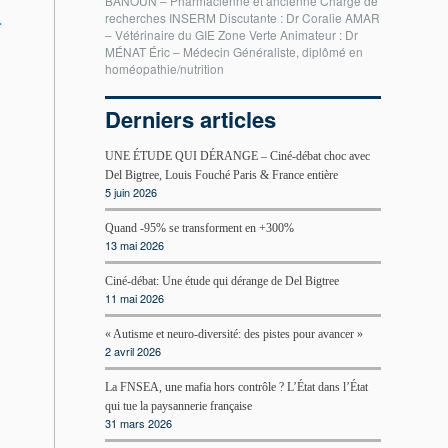
BANOUN – Pharmacienne et ancienne Chargé de
recherches INSERM Discutante : Dr Coralie AMAR
r
– Vétérinaire du GIE Zone Verte Animateur : Dr
MÉNAT Éric – Médecin Généraliste, diplômé en
homéopathie/nutrition
Derniers articles
UNE ÉTUDE QUI DÉRANGE – Ciné-débat choc avec
Del Bigtree, Louis Fouché Paris & France entière
5 juin 2026
Quand -95% se transforment en +300%
13 mai 2026
Ciné-débat: Une étude qui dérange de Del Bigtree
11 mai 2026
« Autisme et neuro-diversité: des pistes pour avancer »
2 avril 2026
La FNSEA, une mafia hors contrôle ? L’État dans l’État
qui tue la paysannerie française
31 mars 2026