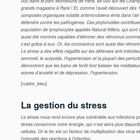
000 dans le
parc Montsouris
de Paris, 88 000 sur les
Champ
grands magasins
à Paris ! Et, comme l’avait découvert dès 19
composés organiques volatils antimicrobiens émis dans l’air
défendre contre les pathogènes
. Ces phytoncides contribuen
population de lymphocytes appelés Natural Killers, qui sont su
aussi été montrés capables d’éliminer des rétrovirus comme 
c’est grâce à eux. Or, les coronavirus sont aussi des rétrovir
Le stress a des effets négatifs sur les défenses anti-infect
sommeil, le surpoids, l’hypertension et la plupart des pertu
démontrent que les bains de forêt font baisser les médiateurs 
scores d’anxiété et de dépression, l’hypertension.
[/cadre_bleu]
La gestion du stress
Le stress nous rend encore plus vulnérable aux infections pou
stress consomme notre énergie, qui n’est alors plus disponibl
cellules. Or le fer est un facteur de multiplication des virus
l’intensité des réactions à l’infection.