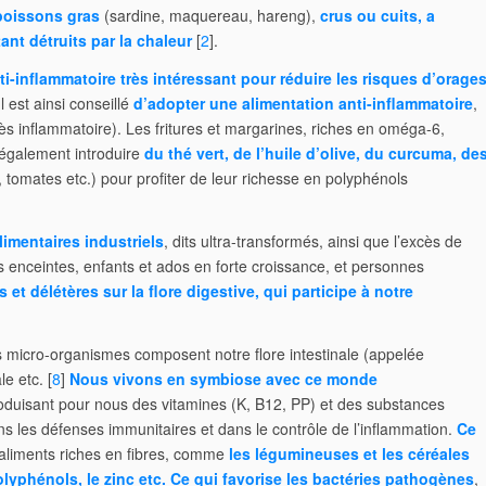
 poissons gras
(sardine, maquereau, hareng),
crus ou cuits, a
ant détruits par la chaleur
[
2
].
i-inflammatoire très intéressant pour réduire les risques d’orage
l est ainsi conseillé
d’adopter une alimentation anti-inflammatoire
,
rès inflammatoire). Les fritures et margarines, riches en oméga-6,
 également introduire
du thé vert, de l’huile d’olive, du curcuma, de
, tomates etc.) pour profiter de leur richesse en polyphénols
limentaires industriels
, dits ultra-transformés, ainsi que l’excès de
enceintes, enfants et ados en forte croissance, et personnes
 et délétères sur la flore digestive, qui participe à notre
es micro-organismes composent notre flore intestinale (appelée
e etc. [
8
]
Nous vivons en symbiose avec ce monde
oduisant pour nous des vitamines (K, B12, PP) et des substances
dans les défenses immunitaires et dans le contrôle de l’inflammation.
Ce
aliments riches en fibres, comme
les légumineuses et les céréales
lyphénols, le zinc etc.
Ce qui favorise les bactéries pathogènes
,