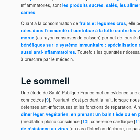
inflammatoires, sont
les produits sucrés, salés, les alime
carnés
.
Quant à la consommation de
fruits et légumes crus
, elle
rôles dans l’immunité et contribue à la lutte contre les v
morue
(au rayon conserves de poisson) permet de fournir 
bénéfiques sur le système immunitaire : spécialisation
aussi anti-inflammatoires.
Toutefois les quantités nécess
à prescrire par le médecin.
Le sommeil
Une étude de Santé Publique France met en évidence une dim
connectées [
9
]. Pourtant, c’est pendant la nuit, lorsque no
défenses anti-infectieuses et les fonctions de réparation. Ain
dîner léger, végétarien, en prenant un bain tiède ou en 
(méditation pleine conscience [
10
], cohérence cardiaque [
1
de résistance au virus
(en cas d’infection déclarée, ne pas