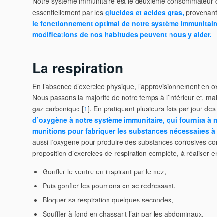
Notre système immunitaire est le deuxième consommateur d’
essentiellement par les
glucides et acides gras,
provenant 
le fonctionnement optimal de notre système immunitaire,
modifications de nos habitudes peuvent nous y aider.
La respiration
En l’absence d’exercice physique, l’approvisionnement en ox
Nous passons la majorité de notre temps à l’intérieur et, m
gaz carbonique [
1
]. En pratiquant plusieurs fois par jour de
d’oxygène à notre système immunitaire, qui fournira à n
munitions pour fabriquer les substances nécessaires à
aussi l’oxygène pour produire des substances corrosives con
proposition d’exercices de respiration complète, à réaliser e
Gonfler le ventre en inspirant par le nez,
Puis gonfler les poumons en se redressant,
Bloquer sa respiration quelques secondes,
Souffler à fond en chassant l’air par les abdominaux.