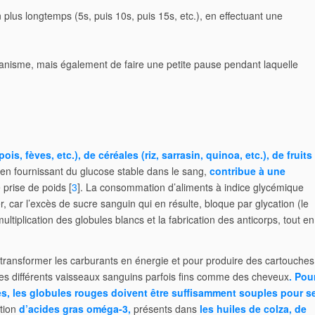
 plus longtemps (5s, puis 10s, puis 15s, etc.), en effectuant une
anisme, mais également de faire une petite pause pendant laquelle
, fèves, etc.), de céréales (riz, sarrasin, quinoa, etc.), de fruits
 en fournissant du glucose stable dans le sang,
contribue à une
 prise de poids [
3
]. La consommation d’aliments à indice glycémique
r, car l’excès de sucre sanguin qui en résulte, bloque par glycation (le
multiplication des globules blancs et la fabrication des anticorps, tout en
 transformer les carburants en énergie et pour produire des cartouches
 les différents vaisseaux sanguins parfois fins comme des cheveux
. Pou
res, les globules rouges doivent être suffisamment souples pour s
ation
d’acides gras oméga-3,
présents dans
les huiles de colza, de