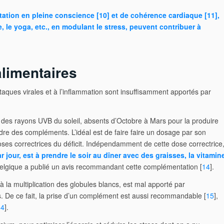
tation en pleine conscience [
10
] et de
cohérence cardiaque [
11
],
e, le yoga, etc., en modulant le stress, peuvent contribuer à
limentaires
taques virales et à l’inflammation sont insuffisamment apportés par
 des rayons UVB du soleil, absents d’Octobre à Mars pour la produire
endre des compléments. L’idéal est de faire faire un dosage par son
doses correctrices du déficit. Indépendamment de cette dose correctrice
 jour, est à prendre le soir au dîner avec des graisses, la vitamin
elgique a publié un avis recommandant cette complémentation [
14
].
à la multiplication des globules blancs, est mal apporté par
ns. De ce fait, la prise d’un complément est aussi recommandable [
15
],
14
].