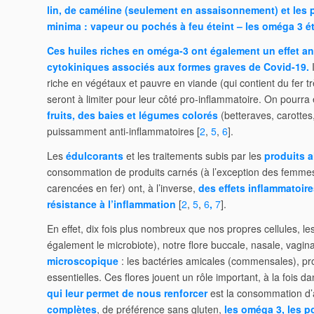
lin, de
caméline (seulement en assaisonnement) et les
minima : vapeur ou pochés à feu éteint – les oméga 3 ét
Ces huiles riches en oméga-3 ont également un effet ant
cytokiniques associés aux formes graves de Covid-19.
I
riche en végétaux et pauvre en viande (qui contient du fer t
seront à limiter pour leur côté pro-inflammatoire. On pourra
fruits, des baies et légumes colorés
(betteraves, carottes
puissamment anti-inflammatoires [
2
,
5
,
6
].
Les
édulcorants
et les traitements subis par les
produits a
consommation de produits carnés (à l’exception des femmes 
carencées en fer) ont, à l’inverse,
des effets inflammatoires
résistance à l’inflammation
[
2
,
5
,
6
,
7
].
En effet, dix fois plus nombreux que nos propres cellules, l
également le microbiote), notre flore buccale, nasale, vaginal
microscopique
: les bactéries amicales (commensales), pr
essentielles. Ces flores jouent un rôle important, à la fois 
qui leur permet de nous renforcer
est la consommation d’
complètes
, de préférence sans gluten,
les oméga 3, les po