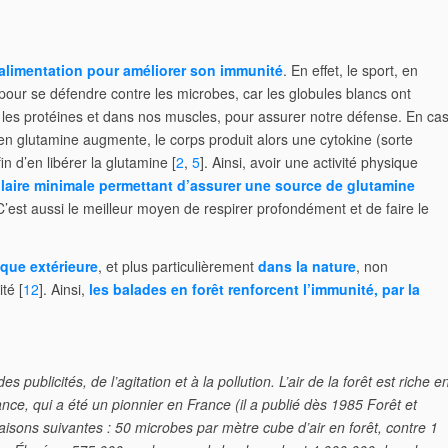
l’alimentation pour améliorer son immunité
. En effet, le sport, en
pour se défendre contre les microbes, car les globules blancs ont
 les protéines et dans nos muscles, pour assurer notre défense. En ca
e en glutamine augmente, le corps produit alors une cytokine (sorte
 d’en libérer la glutamine [
2
,
5
]. Ainsi, avoir une activité physique
aire minimale permettant d’assurer une source de glutamine
C’est aussi le meilleur moyen de respirer profondément et de faire le
ique extérieure
, et plus particulièrement
dans la nature
, non
té [
12
]. Ainsi,
les balades en forêt renforcent l’immunité, par la
 publicités, de l’agitation et à la pollution. L’air de la forêt est riche e
e, qui a été un pionnier en France (il a publié dès 1985 Forêt et
raisons suivantes : 50 microbes par mètre cube d’air en forêt, contre 1