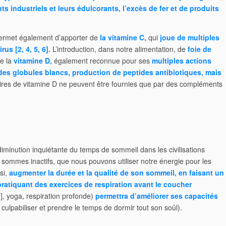
nts industriels et leurs édulcorants, l’excès de fer et de produits
 permet également d’apporter de
la vitamine C,
qui
joue de multiples
irus [
2
,
4
,
5
,
6
]
.
L’introduction, dans notre alimentation, de
foie de
de la
vitamine D,
également reconnue pour ses
multiples actions
 des globules blancs, production de peptides antibiotiques, mais
aires de vitamine D ne peuvent être fournies que par des compléments
inution inquiétante du temps de sommeil dans les civilisations
us sommes inactifs, que nous pouvons utiliser notre énergie pour les
si,
augmenter la durée et la qualité de son sommeil, en faisant un
pratiquant des exercices de respiration avant le coucher
1
], yoga, respiration profonde)
permettra
d’améliorer ses capacités
 culpabiliser et prendre le temps de dormir tout son soûl).