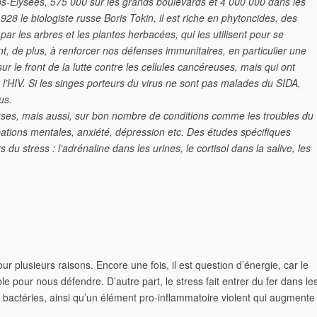
s-Élysées
, 575 000 sur les grands boulevards et 4 000 000 dans les
28 le biologiste russe Boris Tokin, il est riche en phytoncides, des
 par les
arbres
et les
plantes herbacées,
qui les utilisent pour se
t, de plus, à renforcer nos défenses immunitaires, en particulier une
r le front de la lutte contre les cellules cancéreuses, mais qui ont
l’HIV. Si les singes porteurs du virus ne sont pas malades du SIDA,
us.
ieuses, mais aussi, sur bon nombre de conditions comme les troubles du
rbations mentales, anxiété, dépression etc. Des études spécifiques
du stress : l’adrénaline dans les urines, le cortisol dans la salive, les
r plusieurs raisons. Encore une fois, il est question d’énergie, car le
e pour nous défendre. D’autre part, le stress fait entrer du fer dans le
 et bactéries, ainsi qu’un élément pro-inflammatoire violent qui augmente