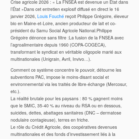
Crise agricole 2026 : « La FNSEA est devenue un État dans
l’État »Dans cet entretien explosif diffusé en direct le 16
janvier 2026,
Louis Fouché
reçoit Philippe Grégoire, éleveur
bio en Maine-et-Loire, ancien producteur de lait et co-
président du Samu Social Agricole National.Philippe
Grégoire dénonce sans filtre :La fusion de la FNSEA avec
l’agroalimentaire depuis 1960 (COPA-COGECA),
transformant le syndicat en véritable oligopole marié aux
multinationales (Unigrain, Avril, Invivo…).
Comment ce système concentre le pouvoir, détourne les
subventions PAC, impose le moins-disant social et
environnemental via les traités de libre-échange (Mercosur,
etc.).
La réalité brutale pour les paysans : 80 % gagnent moins
que le SMIC, 35-40 % au niveau du RSA ou en dessous,
suicides, dettes, abattages sanitaires (DNC – dermatose
nodulaire contagieuse), terres en friche.
Le rôle du Crédit Agricole, des coopératives devenues
multinationales et des fonds d’investissement liés à la