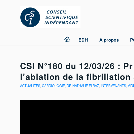
EDH
A propos
P
CSI N°180 du 12/03/26 : P
l’ablation de la fibrillation
ACTUALITÉS
,
CARDIOLOGIE
,
DR NATHALIE ELBAZ
,
INTERVENANTS
,
VID