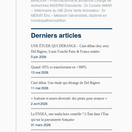
BANOUN – Pharmacienne et ancienne Chargé de
recherches INSERM Discutante : Dr Coralie AMAR
– Vétérinaire du GIE Zone Verte Animateur : Dr
MÉNAT Éric – Médecin Généraliste, diplômé en
homéopathie/nutrition
Derniers articles
UNE ÉTUDE QUI DÉRANGE – Ciné-débat choc avec
Del Bigtree, Louis Fouché Paris & France entière
5 juin 2026
Quand -95% se transforment en +300%
13 mai 2026
Ciné-débat: Une étude qui dérange de Del Bigtree
11 mai 2026
« Autisme et neuro-diversité: des pistes pour avancer »
2 avril 2026
La FNSEA, une mafia hors contrôle ? L’État dans l’État
qui tue la paysannerie française
31 mars 2026