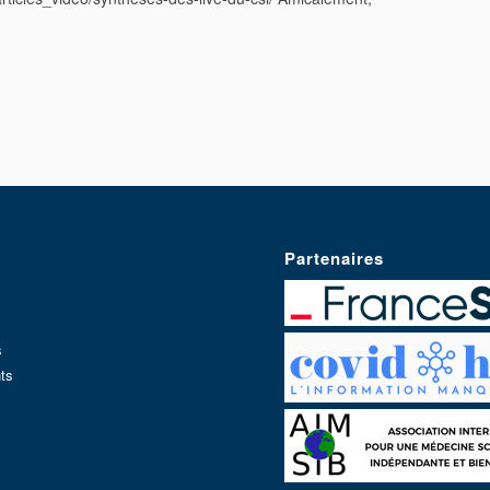
Partenaires
s
ts