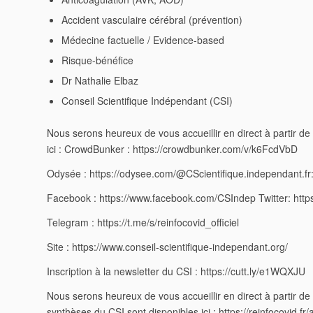
Accident vasculaire cérébral (prévention)
Médecine factuelle / Evidence-based
Risque-bénéfice
Dr Nathalie Elbaz
Conseil Scientifique Indépendant (CSI)
Nous serons heureux de vous accueillir en direct à partir de
ici : CrowdBunker : https://crowdbunker.com/v/k6FcdVbD
Odysée : https://odysee.com/@CScientifique.independant.fr
Facebook : https://www.facebook.com/CSIndep Twitter: https:
Telegram : https://t.me/s/reinfocovid_officiel
Site : https://www.conseil-scientifique-independant.org/
Inscription à la newsletter du CSI : https://cutt.ly/e1WQXJU
Nous serons heureux de vous accueillir en direct à partir d
synthèses du CSI sont disponibles ici : https://reinfocovid.f