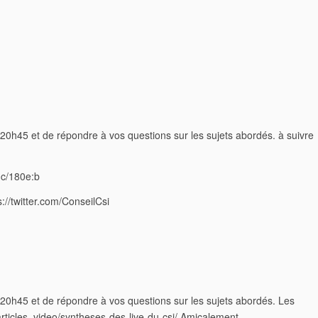
 20h45 et de répondre à vos questions sur les sujets abordés. à suivre
:c/180e:b
//twitter.com/ConseilCsi
e 20h45 et de répondre à vos questions sur les sujets abordés. Les
r/articles_video/syntheses-des-live-du-csi/ Amicalement,