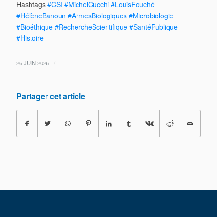
Hashtags
#CSI
#MichelCucchi
#LouisFouché
#HélèneBanoun
#ArmesBiologiques
#Microbiologie
#Bioéthique
#RechercheScientifique
#SantéPublique
#Histoire
/
26 JUIN 2026
Partager cet article