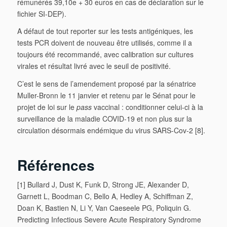
rémunérés 39,10e + 30 euros en cas de déclaration sur le
fichier SI-DEP).
A défaut de tout reporter sur les tests antigéniques, les
tests PCR doivent de nouveau être utilisés, comme il a
toujours été recommandé, avec calibration sur cultures
virales et résultat livré avec le seuil de positivité.
C’est le sens de l’amendement proposé par la sénatrice
Muller-Bronn le 11 janvier et retenu par le Sénat pour le
projet de loi sur le
pass
vaccinal : conditionner celui-ci à la
surveillance de la maladie COVID-19 et non plus sur la
circulation désormais endémique du virus SARS-Cov-2 [8].
Références
[1] Bullard J, Dust K, Funk D, Strong JE, Alexander D,
Garnett L, Boodman C, Bello A, Hedley A, Schiffman Z,
Doan K, Bastien N, Li Y, Van Caeseele PG, Poliquin G.
Predicting Infectious Severe Acute Respiratory Syndrome