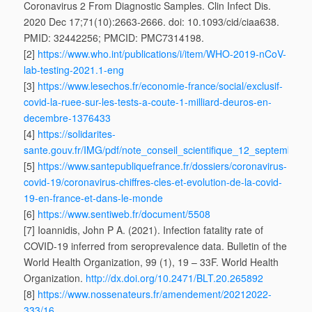
Coronavirus 2 From Diagnostic Samples. Clin Infect Dis.
2020 Dec 17;71(10):2663-2666. doi: 10.1093/cid/ciaa638.
PMID: 32442256; PMCID: PMC7314198.
[2]
https://www.who.int/publications/i/item/WHO-2019-nCoV-
lab-testing-2021.1-eng
[3]
https://www.lesechos.fr/economie-france/social/exclusif-
covid-la-ruee-sur-les-tests-a-coute-1-milliard-deuros-en-
decembre-1376433
[4]
https://solidarites-
sante.gouv.fr/IMG/pdf/note_conseil_scientifique_12_septembre_
[5]
https://www.santepubliquefrance.fr/dossiers/coronavirus-
covid-19/coronavirus-chiffres-cles-et-evolution-de-la-covid-
19-en-france-et-dans-le-monde
[6]
https://www.sentiweb.fr/document/5508
[7] Ioannidis, John P A. (‎2021)‎. Infection fatality rate of
COVID-19 inferred from seroprevalence data. Bulletin of the
World Health Organization, 99 (‎1)‎, 19 – 33F. World Health
Organization.
http://dx.doi.org/10.2471/BLT.20.265892
[8]
https://www.nossenateurs.fr/amendement/20212022-
333/16