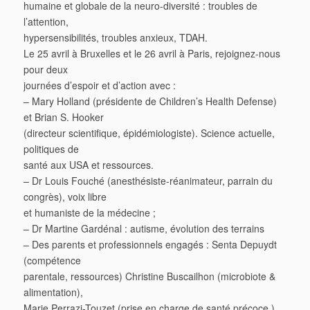
humaine et globale de la neuro-diversité : troubles de
l’attention,
hypersensibilités, troubles anxieux, TDAH.
Le 25 avril à Bruxelles et le 26 avril à Paris, rejoignez-nous
pour deux
journées d’espoir et d’action avec :
– Mary Holland (présidente de Children’s Health Defense)
et Brian S. Hooker
(directeur scientifique, épidémiologiste). Science actuelle,
politiques de
santé aux USA et ressources.
– Dr Louis Fouché (anesthésiste-réanimateur, parrain du
congrès), voix libre
et humaniste de la médecine ;
– Dr Martine Gardénal : autisme, évolution des terrains
– Des parents et professionnels engagés : Senta Depuydt
(compétence
parentale, ressources) Christine Buscailhon (microbiote &
alimentation),
Marie Perrazi-Touzet (prise en charge de santé précoce ),