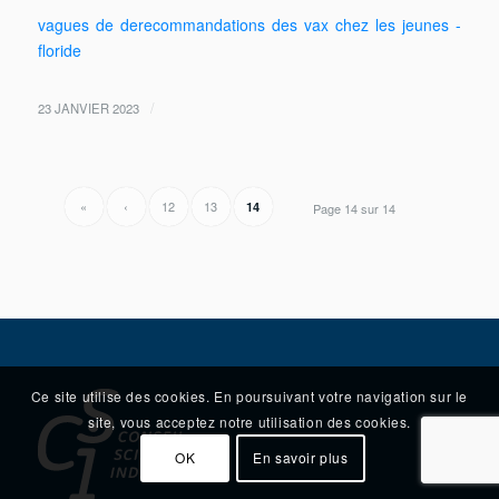
vagues de derecommandations des vax chez les jeunes -
floride
/
23 JANVIER 2023
«
‹
12
13
14
Page 14 sur 14
Ce site utilise des cookies. En poursuivant votre navigation sur le
site, vous acceptez notre utilisation des cookies.
OK
En savoir plus