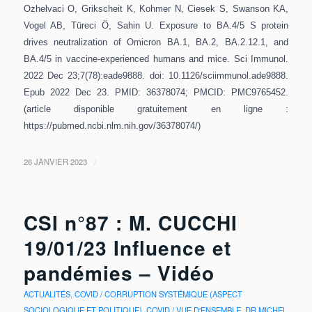
Ozhelvaci O, Grikscheit K, Kohmer N, Ciesek S, Swanson KA,
Vogel AB, Türeci Ö, Sahin U. Exposure to BA.4/5 S protein
drives neutralization of Omicron BA.1, BA.2, BA.2.12.1, and
BA.4/5 in vaccine-experienced humans and mice. Sci Immunol.
2022 Dec 23;7(78):eade9888. doi: 10.1126/sciimmunol.ade9888.
Epub 2022 Dec 23. PMID: 36378074; PMCID: PMC9765452.
(article disponible gratuitement en ligne :
https://pubmed.ncbi.nlm.nih.gov/36378074/)
/
26 JANVIER 2023
CSI n°87 : M. CUCCHI
19/01/23 Influence et
pandémies – Vidéo
ACTUALITÉS
,
COVID / CORRUPTION SYSTÉMIQUE (ASPECT
SOCIOLOGIQUE ET POLITIQUE)
,
COVID / VUE D'ENSEMBLE
,
DR MICHEL