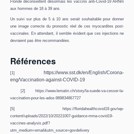
Floride déconseillent désormais les vaccins anti-Covid-19 ARNm
aux hommes de 18 à 39 ans.
Un suivi sur plus de 5 à 10 ans serait souhaitable pour donner
une image correcte du pronostic réel de ces myocardites post-
vaccinales. En attendant, il semble évident que ces injections ne
devraient pas être recommandées.
Références
https://www.sst.dk/en/English/Corona-
[1]
eng/Vaccination-against-COVID-19
[2] https://www.lematin.ch/story/la-suede-va-cesser-la-
vaccination-pour-les-ados-989834867727
[5] https://floridahealthcovid19.gov/wp-
content/uploads/2022/10/20221007-guidance-mrna-covid19-
vaccines-analysis.pdf?
utm_medium=email&utm_source=govdelivery