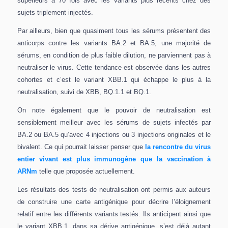
supérieurs à 70 fois avec les variants plus récents chez des
sujets triplement injectés.
Par ailleurs, bien que quasiment tous les sérums présentent des
anticorps contre les variants BA.2 et BA.5, une majorité de
sérums, en condition de plus faible dilution, ne parviennent pas à
neutraliser le virus. Cette tendance est observée dans les autres
cohortes et c’est le variant XBB.1 qui échappe le plus à la
neutralisation, suivi de XBB, BQ.1.1 et BQ.1.
On note également que le pouvoir de neutralisation est
sensiblement meilleur avec les sérums de sujets infectés par
BA.2 ou BA.5 qu’avec 4 injections ou 3 injections originales et le
bivalent. Ce qui pourrait laisser penser que
la rencontre du virus
entier vivant est plus immunogène que la vaccination à
ARNm
telle que proposée actuellement.
Les résultats des tests de neutralisation ont permis aux auteurs
de construire une carte antigénique pour décrire l’éloignement
relatif entre les différents variants testés. Ils anticipent ainsi que
le variant XBB.1, dans sa dérive antigénique, s’est déjà autant