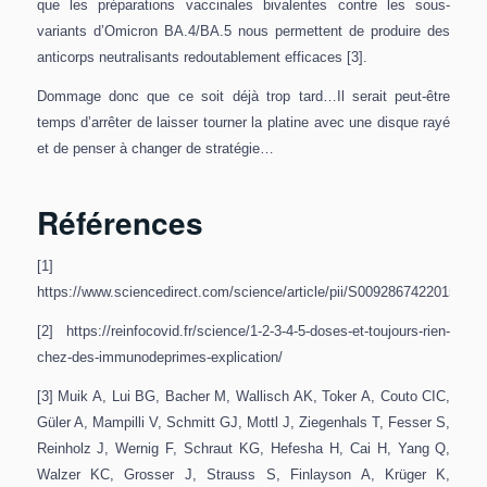
que les préparations vaccinales bivalentes contre les sous-
variants d’Omicron BA.4/BA.5 nous permettent de produire des
anticorps neutralisants redoutablement efficaces [3].
Dommage donc que ce soit déjà trop tard…Il serait peut-être
temps d’arrêter de laisser tourner la platine avec une disque rayé
et de penser à changer de stratégie…
Références
[1]
https://www.sciencedirect.com/science/article/pii/S0092867422015318
[2] https://reinfocovid.fr/science/1-2-3-4-5-doses-et-toujours-rien-
chez-des-immunodeprimes-explication/
[3] Muik A, Lui BG, Bacher M, Wallisch AK, Toker A, Couto CIC,
Güler A, Mampilli V, Schmitt GJ, Mottl J, Ziegenhals T, Fesser S,
Reinholz J, Wernig F, Schraut KG, Hefesha H, Cai H, Yang Q,
Walzer KC, Grosser J, Strauss S, Finlayson A, Krüger K,