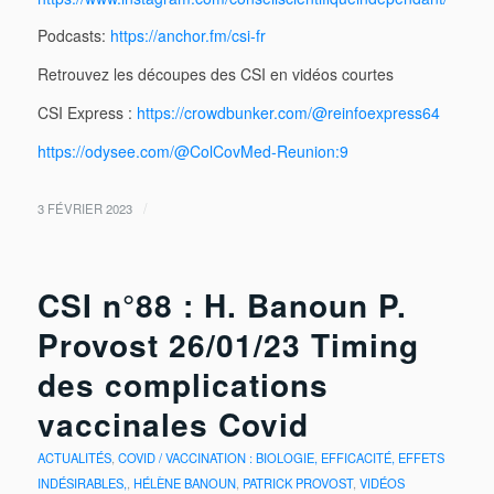
Podcasts:
https://anchor.fm/csi-fr
Retrouvez les découpes des CSI en vidéos courtes
CSI Express :
https://crowdbunker.com/@reinfoexpress64
https://odysee.com/@ColCovMed-Reunion:9
/
3 FÉVRIER 2023
CSI n°88 : H. Banoun P.
Provost 26/01/23 Timing
des complications
vaccinales Covid
ACTUALITÉS
,
COVID / VACCINATION : BIOLOGIE, EFFICACITÉ, EFFETS
INDÉSIRABLES,
,
HÉLÈNE BANOUN
,
PATRICK PROVOST
,
VIDÉOS