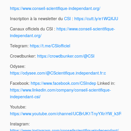
https://www.conseil-scientifique-independant.org/
Inscription à la newsletter du
CSI
:
https://cutt.ly/e1WQXJU
Canaux officiels du CSI :
https://www.conseil-scientifique-
independant.org/
Telegram:
https://t.me/CSIofficiel
Crowdbunker:
https://crowdbunker.com/@CSI
Odysee:
https://odysee.com/@CScientifique.independant.fr:c
Facebook:
https://www.facebook.com/CSIndep
Linked in:
https://www.linkedin.com/company/conseil-scientifique-
independant-csi/
Youtube:
https://www.youtube.com/channel/UCBrUK1TnyYXnYW_k3R5_2
Instagram:
https://www.instagram.com/conseilscientifiqueindependant/