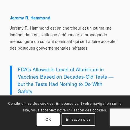
Jeremy R. Hammond
Jeremy R. Hammond est un chercheur et un journaliste
indépendant qui s’attache à dénoncer la propagande
mensongère du courant dominant qui sert à faire accepter
des politiques gouvernementales néfastes.
FDA’s Allowable Level of Aluminum in
Vaccines Based on Decades-Old Tests —
but the Tests Had Nothing to Do With
Safety
Ce site utilise des cookies. En poursuivant votre navigation sur le
site, vous acceptez notre utilisation des cookies.
OK
En savoir plus