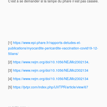
C’est à se demander si la lampe du phare n’est pas cassée.
[1]
https://www.epi-phare.fr/rapports-detudes-et-
publications/myocardite-pericardite-vaccination-covid19-12-
50ans/
[2]
https://www.nejm.org/doi/10.1056/NEJMc2302134
.
[3]
https://www.nejm.org/doi/10.1056/NEJMc2302134
[4]
https://www.nejm.org/doi/10.1056/NEJMc2302134
[5]
https://ijvtpr.com/index.php/IJVTPR/article/view/67