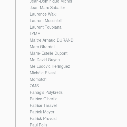
Jean-Dominique Michel
Jean-Marc Sabatier
Laurence Waki
Laurent Mucchielli
Laurent Toubiana
LYME
Maître Arnaud DURAND
Marc Girardot
Marie-Estelle Dupont
Me David Guyon
Me Ludovic Heringuez
Michèle Rivasi
Momotchi
OMS
Panagis Polykretis
Patrice Gibertie
Patrice Taravel
Patrick Meyer
Patrick Provost
Paul Polis